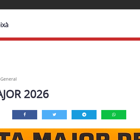
ixà
,
General
AJOR 2026