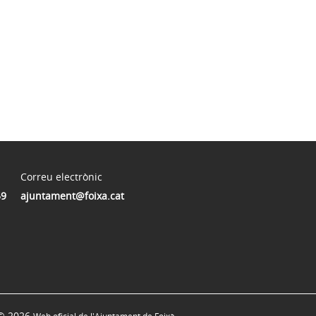
Correu electrònic
59
ajuntament@foixa.cat
© 2026