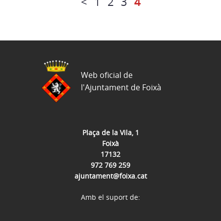
<
1
2
3
4
Web oficial de
l'Ajuntament de Foixà
Plaça de la Vila, 1
Foixà
17132
972 769 259
ajuntament@foixa.cat
Amb el suport de: