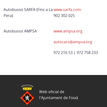
Autobusos SARFA (Fins a La
www.sarfa.com
Pera)
902 302 025
Autobusos AMPSA
www.ampsa.org
autocars@ampsa.org
972 216 53 | 972 758 233
Web oficial de
l'Ajuntament de Foixà