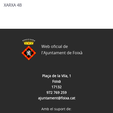
XARXA 4B
Web oficial de
l'Ajuntament de Foixà
Plaça de la Vila, 1
Foixà
17132
972 769 259
ajuntament@foixa.cat
Amb el suport de: