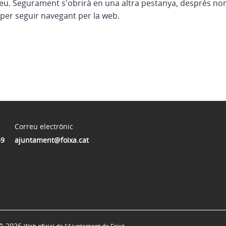
eu. Segurament s'obrirà en una altra pestanya, després no
per seguir navegant per la web.
Correu electrònic
59
ajuntament@foixa.cat
© 2026