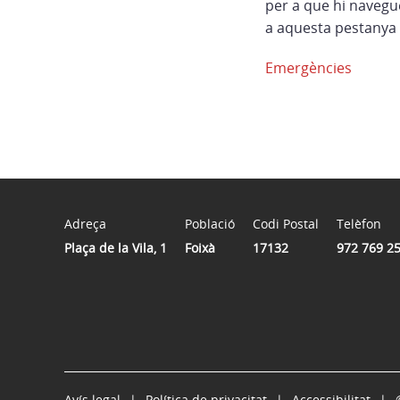
per a que hi navegu
a aquesta pestanya 
Emergències
Adreça
Població
Codi Postal
Telèfon
Plaça de la Vila, 1
Foixà
17132
972 769 2
Avís legal
Política de privacitat
Accessibilitat