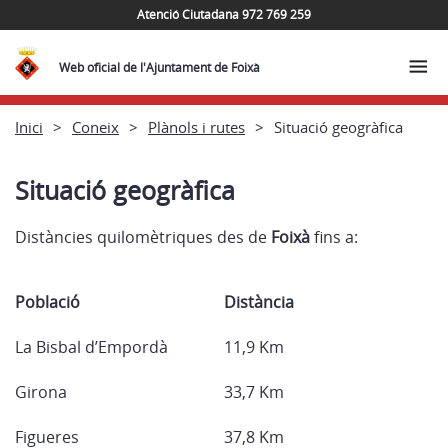
Atenció Ciutadana 972 769 259
Web oficial de l'Ajuntament de Foixà
Inici
Coneix
Plànols i rutes
Situació geogràfica
Situació geogràfica
Distàncies quilomètriques des de
Foixà
fins a:
Població
Distància
La Bisbal d’Empordà
11,9 Km
Girona
33,7 Km
Figueres
37,8 Km